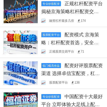
正规杠杆配资平台
专业炒股配资
揭秘京海策略杠杆配资交易
规则
融资杠杆最多几倍
174
配资模式 京海策
股票配资平台
略：杠杆配资首选，安全稳
健，专业服务。
正规股票交易平台
71
配资好评股票配资
低门槛高收益
渠道 选择卓信宝配资，杠杆
交易更安心
股票配资平台
138
中国配资十大最好
专业炒股配资
平台 立即体验大足线上配资