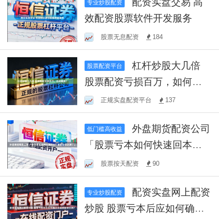
配资实盘交易 高
专业炒股配资
效配资股票软件开发服务
股票无息配资
184
杠杆炒股大几倍
股票配资平台
股票配资亏损百万，如何翻
身？
正规实盘配资平台
137
外盘期货配资公司
低门槛高收益
「股票亏本如何快速回本？
配资助你逆袭！」
股票按天配资
90
配资实盘网上配资
专业炒股配资
炒股 股票亏本后应如何确定