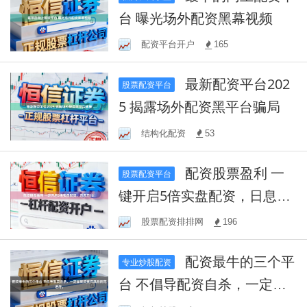
台 曝光场外配资黑幕视频
配资平台开户
165
最新配资平台202
股票配资平台
5 揭露场外配资黑平台骗局
结构化配资
53
配资股票盈利 一
股票配资平台
键开启5倍实盘配资，日息万
18！
股票配资排排网
196
配资最牛的三个平
专业炒股配资
台 不倡导配资自杀，一定量
配资更有风险防范思考。