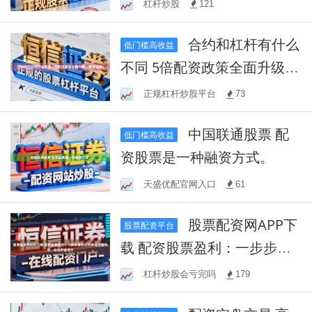
杠杆炒股
121
合约和杠杆有什么
低门槛高收益
不同 5倍配资政策全面升级，
最新消息！
正规杠杆炒股平台
73
中国联通股票 配
低门槛高收益
资股票是一种融资方式。
天盛优配官网入口
61
股票配资网APP下
股票配资平台
载 配资股票盈利：一步步教
你如何精准把握市场，实现
杠杆炒股会亏完吗
179
财富增长