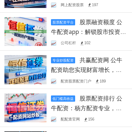
合适的配资比例？
网上配资股票
197
股票融资额度 公
股票配资平台
牛配资app：解锁股市投资新
契机
公司杠杆
102
共赢配资网 公牛
专业炒股配资
配资助您实现财富增长，杨
方配资让您轻松跻身资本市
配资股票配资门户
189
场
股票配资排行 公
低门槛高收益
牛配资：杨方配资专业，助
您稳健投资赢取高额回报
配配查官网
156