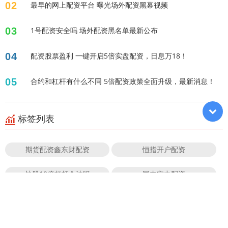
02
最早的网上配资平台 曝光场外配资黑幕视频
03
1号配资安全吗 场外配资黑名单最新公布
04
配资股票盈利 一键开启5倍实盘配资，日息万18！
05
合约和杠杆有什么不同 5倍配资政策全面升级，最新消息！
标签列表
期货配资鑫东财配资
恒指开户配资
炒股10倍杠杆合法吗
国内实力配资
网眼查杠杆靠谱吗
51查配资
鑫东财优秀杨方配资
免费股票配资